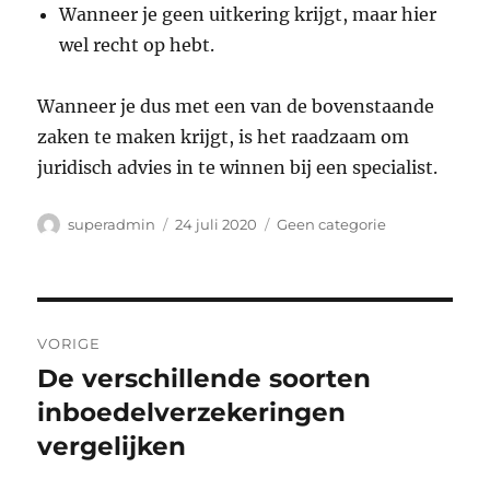
Wanneer je geen uitkering krijgt, maar hier
wel recht op hebt.
Wanneer je dus met een van de bovenstaande
zaken te maken krijgt, is het raadzaam om
juridisch advies in te winnen bij een specialist.
Auteur
Geplaatst
Categorieën
superadmin
24 juli 2020
Geen categorie
op
Bericht
VORIGE
navigatie
De verschillende soorten
Vorig
bericht:
inboedelverzekeringen
vergelijken