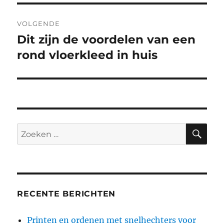
VOLGENDE
Dit zijn de voordelen van een
Volgend
bericht:
rond vloerkleed in huis
ZO
Zoeken
naar:
RECENTE BERICHTEN
Printen en ordenen met snelhechters voor