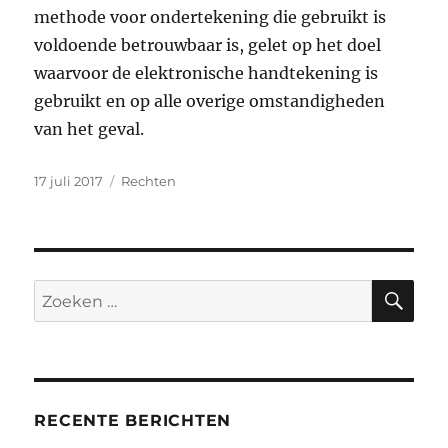
methode voor ondertekening die gebruikt is
voldoende betrouwbaar is, gelet op het doel
waarvoor de elektronische handtekening is
gebruikt en op alle overige omstandigheden
van het geval.
Geplaatst
Categorieën
17 juli 2017
Rechten
op
ZO
Zoeken
naar:
RECENTE BERICHTEN