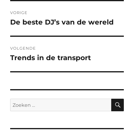
Bericht
VORIGE
navigatie
De beste DJ’s van de wereld
Vorig
bericht:
VOLGENDE
Trends in de transport
Volgend
bericht:
ZO
Zoeken
naar: